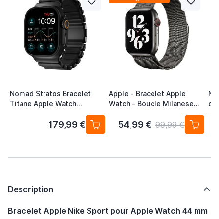
Nomad Stratos Bracelet
Apple - Bracelet Apple
No
Titane Apple Watch
Watch - Boucle Milanese
cu
44/45/46/49 mm Noir
44mm / 45mm / 46mm /
44
49mm Graphite
179,99 €
54,99 €
99,99 €
Description
Bracelet Apple Nike Sport pour Apple Watch 44 mm