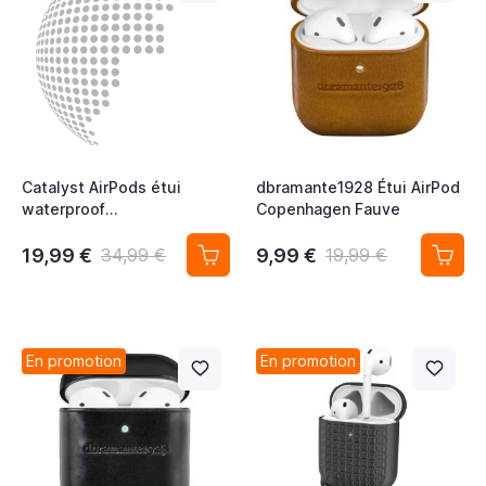
Catalyst AirPods étui
dbramante1928 Étui AirPod
waterproof
Copenhagen Fauve
phosphorescent
19,99 €
9,99 €
34,99 €
19,99 €
En promotion
En promotion