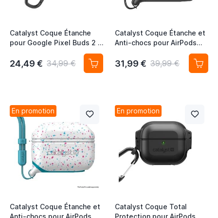
Catalyst Coque Étanche
Catalyst Coque Étanche et
pour Google Pixel Buds 2 -
Anti-chocs pour AirPods
Noir Furtif
Pro (1ère & 2ème
Génération) - Noir
24,49 €
31,99 €
34,99 €
39,99 €
En promotion
En promotion
Catalyst Coque Étanche et
Catalyst Coque Total
Anti-chocs pour AirPods
Protection pour AirPods