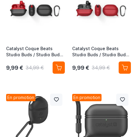
Catalyst Coque Beats
Catalyst Coque Beats
Studio Buds / Studio Buds
Studio Buds / Studio Buds
+ Étanche & Anti-chocs -
+ Étanche & Anti-chocs -
Noir Furtif
Rouge
9,99 €
9,99 €
34,99 €
34,99 €
En promotion
En promotion