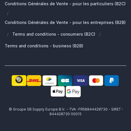
Conditions Générales de Vente - pour les particuliers (B2C)
Travailler chez SB Supply
Pourquoi SB Supply
/
Mon compte
Gamme de produits large et unique
Conditions Générales de Vente - pour les entreprises (B2B)
Livraison rapide
/
Terms and conditions - consumers (B2C)
/
Pas satisfait? Le produit vous est remboursé!
Également le partenaire idéal pour professionnels!
Terms and conditions - business (B2B)
© Groupe SB Supply Europe B.V. - TVA : FR58844428730 - SIRET :
844428730 00015