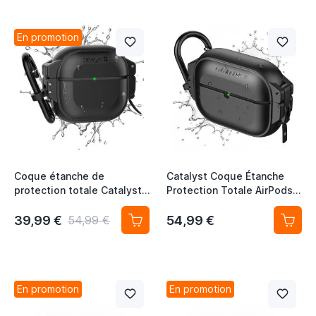
En promotion
Coque étanche de
Catalyst Coque Étanche
protection totale Catalyst
Protection Totale AirPods
pour AirPods (4ᵉ
Pro 3 Noire Stealth
génération) – Noir furtif
39,99 €
54,99 €
54,99 €
En promotion
En promotion