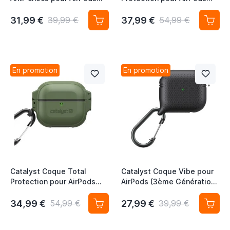
Pro (1ère & 2ème
(3ème Génération) - Noir
Génération) - Funfetti
Furtif
31,99 €
37,99 €
39,99 €
54,99 €
En promotion
En promotion
Catalyst Coque Total
Catalyst Coque Vibe pour
Protection pour AirPods
AirPods (3ème Génération)
(3ème Génération) - Vert
- Noir Furtif
Armée
34,99 €
27,99 €
54,99 €
39,99 €