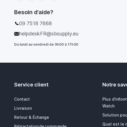
Besoin d'aide?
09 7518 7668
helpdeskFR@sbsupply.eu
Du lundi au vendredi de 9h00 à 17h30
Service client
Notre savo
Contact
Plus d'infor
Watch
Livraison
Solution pou
Retour & Échange
Quel est le
Rétractation de commande