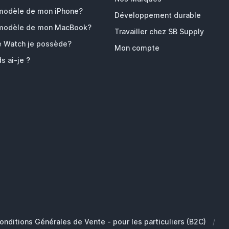
 modèle de mon iPhone?
Développement durable
 modèle de mon MacBook?
Travailler chez SB Supply
e Watch je possède?
Mon compte
s ai-je ?
onditions Générales de Vente - pour les particuliers (B2C)
/