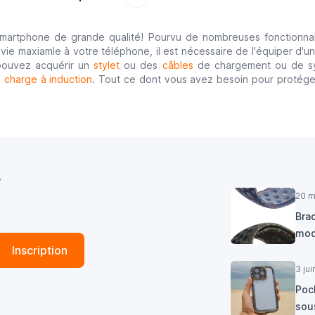
martphone de grande qualité! Pourvu de nombreuses fonctionnali
 vie maxiamle à votre téléphone, il est nécessaire de l'équiper d'
 pouvez acquérir un
stylet
ou des
câbles
de chargement ou de sync
e
charge à induction
. Tout ce dont vous avez besoin pour protéger 
r
20 m
Brac
mod
Inscription
3 ju
Poc
sous