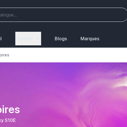
l
Compte
Blogs
Marques
oires
ires
axy S10E