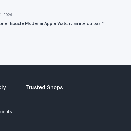
ût 2026
celet Boucle Moderne Apple Watch : arrêté ou pas ?
ply
Trusted Shops
lients