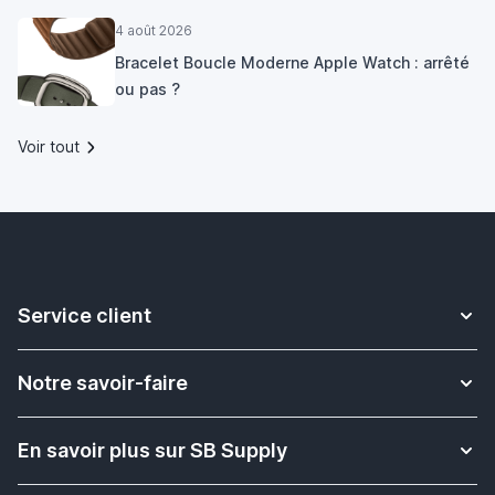
4 août 2026
Bracelet Boucle Moderne Apple Watch : arrêté
ou pas ?
Voir tout
Service client
Contact
Notre savoir-faire
Livraison
Plus d'informations sur les bracelets Apple Watch
Retour & Échange
En savoir plus sur SB Supply
Solution pour l'enseignement scolaire
Rétractation de commande