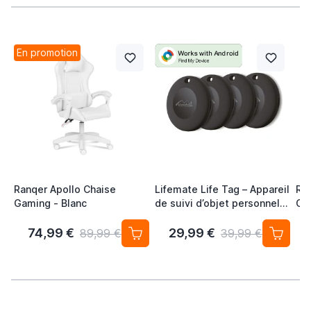
En promotion
Ranqer Apollo Chaise
Lifemate Life Tag – Appareil
Ra
Gaming - Blanc
de suivi d’objet personnel
Ch
pour Android / Google
Co
Localiser (lot de 4) Traceur
Ba
74,99 €
29,99 €
89,99 €
39,99 €
Sans Abonnement