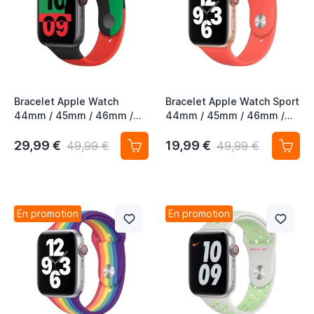
Bracelet Apple Watch
Bracelet Apple Watch Sport
44mm / 45mm / 46mm /
44mm / 45mm / 46mm /
49mm - Black Unity
49mm Pink Citrus - Rose
Agrume
29,99 €
19,99 €
49,99 €
49,99 €
En promotion
En promotion