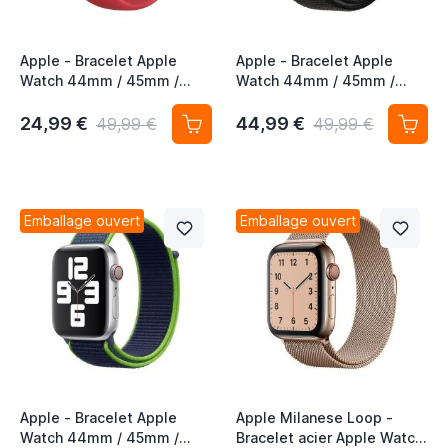
Apple - Bracelet Apple
Apple - Bracelet Apple
Watch 44mm / 45mm /
Watch 44mm / 45mm /
46mm / 49mm - Bracelet
46mm / 49mm - Boucle
Sport - (PRODUCT) Red
Sport respirante - Anchor
24,99 €
44,99 €
49,99 €
49,99 €
Gray
Emballage ouvert
Emballage ouvert
Apple - Bracelet Apple
Apple Milanese Loop -
Watch 44mm / 45mm /
Bracelet acier Apple Watch