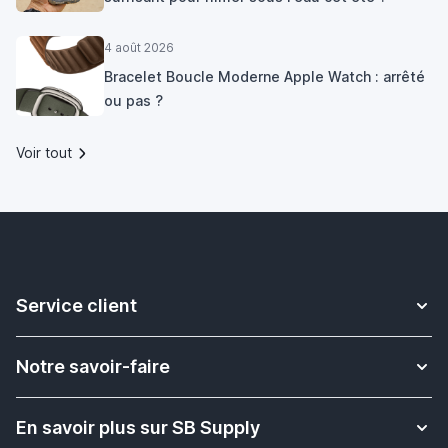
4 août 2026
Bracelet Boucle Moderne Apple Watch : arrêté
ou pas ?
Voir tout
Service client
Contact
Notre savoir-faire
Livraison
Plus d'informations sur les bracelets Apple Watch
Retour & Échange
En savoir plus sur SB Supply