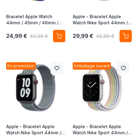
Bracelet Apple Watch
Apple - Bracelet Apple
44mm / 45mm / 46mm /
Watch Nike Sport 44mm /
49mm Edition Pride
45mm / 46mm - Spruce
Aura / Vert Vapeur
24,99 €
29,99 €
49,99 €
49,99 €
En promotion
Emballage ouvert
Apple - Bracelet Apple
Apple - Bracelet Apple
Watch Nike Sport 44mm /
Watch Nike Sport 44mm /