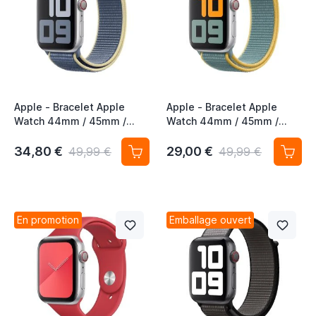
Apple - Bracelet Apple
Apple - Bracelet Apple
Watch 44mm / 45mm /
Watch 44mm / 45mm /
46mm / 49mm - Boucle
46mm / 49mm - Boucle
Sport respirante - Alaska
Sport respirante - Sunshine
34,80 €
29,00 €
49,99 €
49,99 €
Blue
En promotion
Emballage ouvert