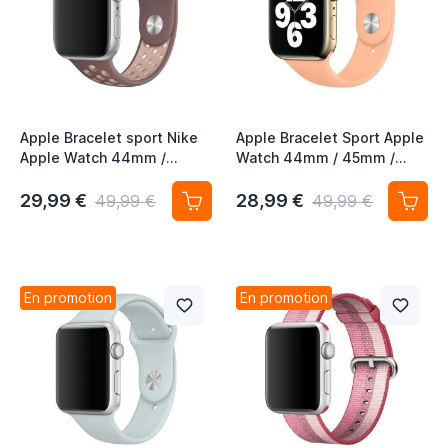
Apple Bracelet sport Nike
Apple Bracelet Sport Apple
Apple Watch 44mm /
Watch 44mm / 45mm /
45mm / 46mm / 49mm -
46mm / 49mm -
Smokey Mauve / Particle
Cantaloupe
29,99 €
28,99 €
49,99 €
49,99 €
Beige
En promotion
En promotion