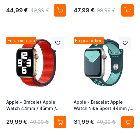
46mm / 49mm - Boucle
44mm / 45mm / 46mm /
Sport respirante - Neon
49mm Or Rose
44,99 €
47,99 €
49,99 €
99,99 €
Lime - Printemps / 2019
En promotion
En promotion
Apple - Bracelet Apple
Apple - Bracelet Apple
Watch 44mm / 45mm /
Watch Nike Sport 44mm /
46mm / 49mm - Boucle
45mm / 46mm / 49mm
Sport respirante -
Midnight Turquoise /
29,99 €
31,99 €
49,99 €
49,99 €
(PRODUCT) Red
Aurora Green