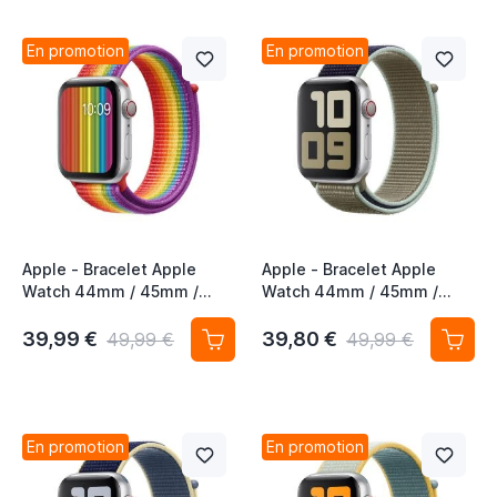
En promotion
En promotion
Apple - Bracelet Apple
Apple - Bracelet Apple
Watch 44mm / 45mm /
Watch 44mm / 45mm /
46mm / 49mm- Boucle
46mm / 49mm - Boucle
sport respirante - Pride
Sport respirante - Khaki
39,99 €
39,80 €
49,99 €
49,99 €
Edition
En promotion
En promotion