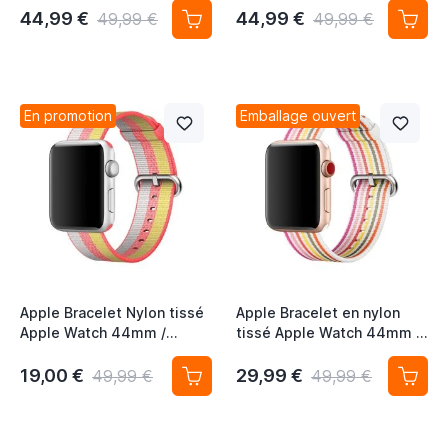
Pollen
Tahoe Blue
44,99 €
44,99 €
49,99 €
49,99 €
En promotion
Emballage ouvert
Apple Bracelet Nylon tissé
Apple Bracelet en nylon
Apple Watch 44mm /
tissé Apple Watch 44mm /
45mm / 46mm / 49mm -
45mm / 46mm / 49mm -
Rouge
Pink Stripe
19,00 €
29,99 €
49,99 €
49,99 €