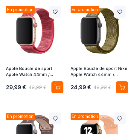
En promotion
En promotion
Apple Boucle de sport
Apple Boucle de sport Nike
Apple Watch 44mm /
Apple Watch 44mm /
45mm / 46mm / 49mm -
45mm / 46mm / 49mm -
Hibiscus
Olive Flak
29,99 €
24,99 €
49,99 €
49,99 €
En promotion
En promotion