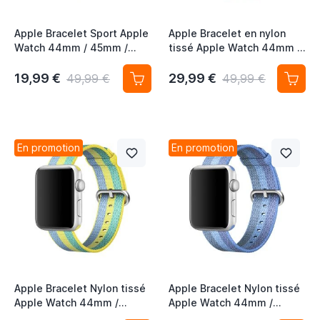
Apple Bracelet Sport Apple
Apple Bracelet en nylon
Watch 44mm / 45mm /
tissé Apple Watch 44mm /
46mm / 49mm - Mist Blue
45mm / 46mm / 49mm -
Berry
19,99 €
29,99 €
49,99 €
49,99 €
En promotion
En promotion
Apple Bracelet Nylon tissé
Apple Bracelet Nylon tissé
Apple Watch 44mm /
Apple Watch 44mm /
45mm / 46mm / 49mm -
45mm / 46mm / 49mm -