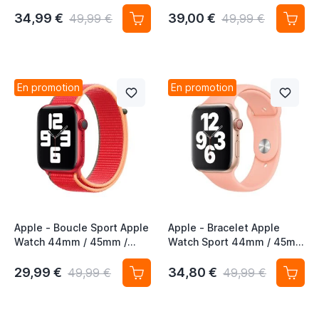
45mm / 46mm / 49mm -
45mm / 46mm / 49mm -
Obsidian Mist
Pride Edition
34,99 €
39,00 €
49,99 €
49,99 €
En promotion
En promotion
Apple - Boucle Sport Apple
Apple - Bracelet Apple
Watch 44mm / 45mm /
Watch Sport 44mm / 45mm
46mm / 49mm -
/ 46mm / 49mm -
(PRODUCT) Red 4th Gen
Grapefruit
29,99 €
34,80 €
49,99 €
49,99 €