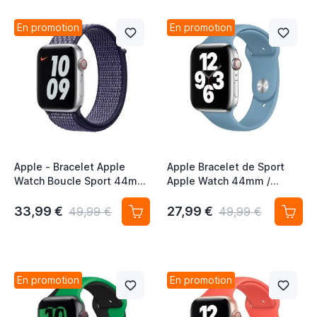
En promotion
En promotion
Apple - Bracelet Apple
Apple Bracelet de Sport
Watch Boucle Sport 44mm
Apple Watch 44mm /
/ 45mm / 46mm / 49mm
45mm / 46mm / 49mm
Purple Pulse
Northern Blue- Bleu
33,99 €
27,99 €
49,99 €
49,99 €
En promotion
En promotion