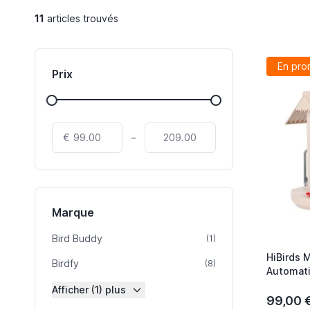
11
articles trouvés
En pro
Prix
-
€
Marque
Bird Buddy
article
(1)
HiBirds 
Birdfy
article
(8)
Automati
Observato
Afficher (1) plus
Panneaux
99,00 