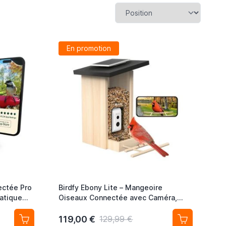
En promotion
ectée Pro
Birdfy Ebony Lite – Mangeoire
atique
Oiseaux Connectée avec Caméra,
ire, Bleu
Reconnaissance IA et Panneau Solaire
119,00 €
129,99 €