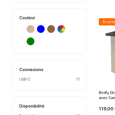
Couleur
En pro
Beige
Bleu
Brun
Multicolore
Beige
Bleu
Brun
Multicolore
Vert
Vert
Connexions
USB-C
article
(7)
Birdfy Eb
avec Cam
Reconnai
Disponibilité
119,00