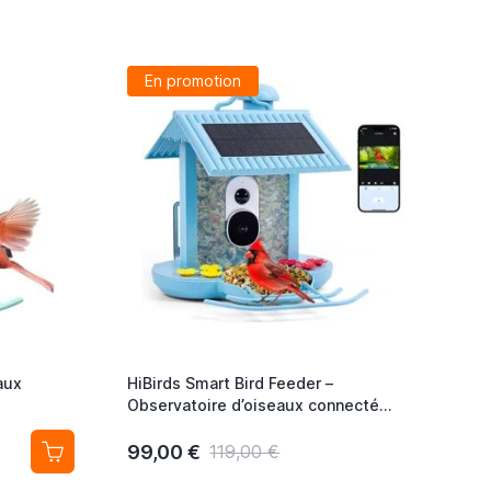
En promotion
aux
HiBirds Smart Bird Feeder –
Observatoire d’oiseaux connecté
u Solaire
avec caméra intégrée et panneaux
solaires bleu
99,00 €
119,00 €