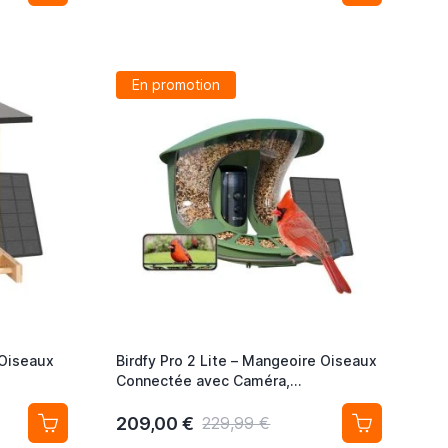
En promotion
 Oiseaux
Birdfy Pro 2 Lite – Mangeoire Oiseaux
Connectée avec Caméra,
u Solaire
Reconnaissance IA et Panneau Solaire
209,00 €
229,99 €