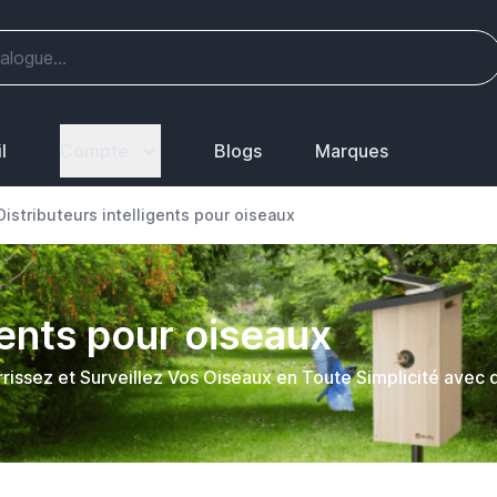
l
Compte
Blogs
Marques
Distributeurs intelligents pour oiseaux
gents pour oiseaux
rissez et Surveillez Vos Oiseaux en Toute Simplicité avec d