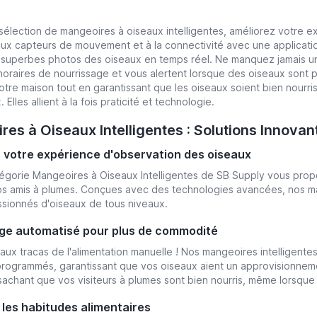
sélection de mangeoires à oiseaux intelligentes, améliorez votre 
aux capteurs de mouvement et à la connectivité avec une applica
superbes photos des oiseaux en temps réel. Ne manquez jamais une
 horaires de nourrissage et vous alertent lorsque des oiseaux sont 
otre maison tout en garantissant que les oiseaux soient bien nourri
 Elles allient à la fois praticité et technologie.
es à Oiseaux Intelligentes : Solutions Innova
 votre expérience d'observation des oiseaux
égorie Mangeoires à Oiseaux Intelligentes de SB Supply vous propos
vos amis à plumes. Conçues avec des technologies avancées, nos m
ssionnés d'oiseaux de tous niveaux.
ge automatisé pour plus de commodité
 aux tracas de l'alimentation manuelle ! Nos mangeoires intelligente
 programmés, garantissant que vos oiseaux aient un approvisionnement
 sachant que vos visiteurs à plumes sont bien nourris, même lorsqu
 les habitudes alimentaires