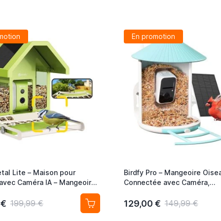
motion
En promotion
tal Lite – Maison pour
Birdfy Pro – Mangeoire Oise
avec Caméra IA – Mangeoire
Connectée avec Caméra,
e, Design Métal &
Reconnaissance IA et Pannea
nement Solaire
 €
129,00 €
199,99 €
149,99 €