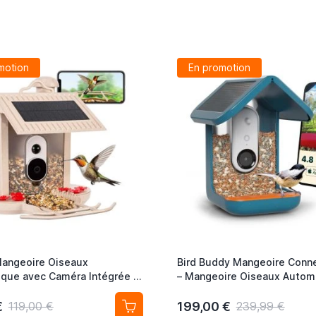
motion
En promotion
Mangeoire Oiseaux
Bird Buddy Mangeoire Conn
que avec Caméra Intégrée –
– Mangeoire Oiseaux Autom
ire Intelligent Beige,
avec Caméra et Panneau Sola
 Solaires
€
199,00 €
119,00 €
239,99 €