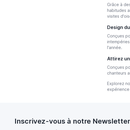
Grâce à des
habitudes a
visites d'oi
Design du
Conçues pou
intempéries
l'année.
Attirez u
Conçues pou
chanteurs a
Explorez no
expérience 
Inscrivez-vous à notre Newslette