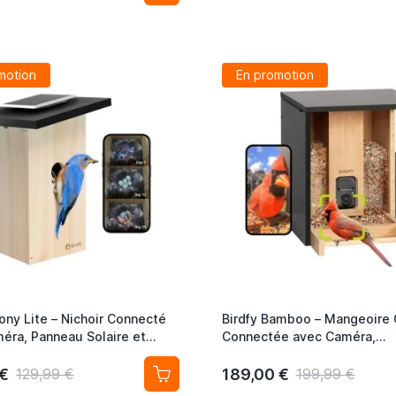
motion
En promotion
ony Lite – Nichoir Connecté
Birdfy Bamboo – Mangeoire
éra, Panneau Solaire et
Connectée avec Caméra,
ssance d’Oiseaux par IA
Reconnaissance IA et Pannea
 €
189,00 €
129,99 €
199,99 €