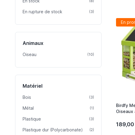
En stock
article
(8)
En rupture de stock
article
(3)
En pro
Animaux
Oiseau
article
(10)
Matériel
Bois
article
(3)
Birdfy Me
Métal
article
(1)
Oiseaux 
Connecté
Plastique
article
(3)
Fonction
189,00
Plastique dur (Polycarbonate)
article
(2)