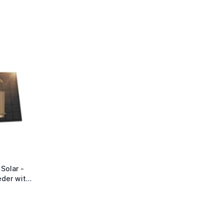
Solar -
eder with