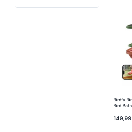
Birdfy Bi
Bird Bat
Recognit
149,99