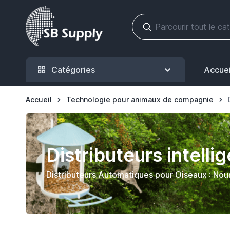
Allez au contenu
Catégories
Accuei
Accueil
Technologie pour animaux de compagnie
Distributeurs intelli
Distributeurs Automatiques pour Oiseaux : Nour