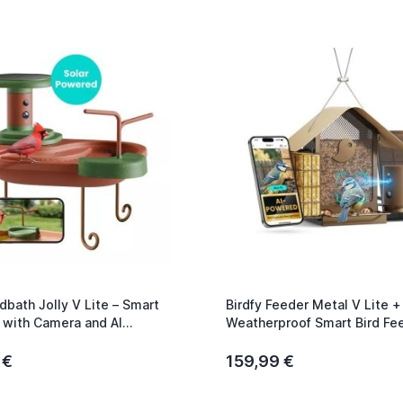
rdbath Jolly V Lite – Smart
Birdfy Feeder Metal V Lite + 
h with Camera and AI
Weatherproof Smart Bird Fe
ion
Camera and AI Recognition
 €
159,99 €