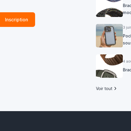
Brac
mod
Inscription
3 ju
Poc
sous
4 ao
Bra
Voir tout