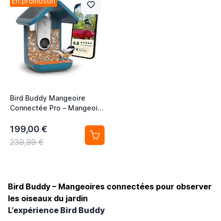
En promotion
Bird Buddy Mangeoire
Connectée Pro – Mangeoire
Oiseaux Automatique avec
Caméra et Panneau Solaire,
199,00 €
Bleu
239,99 €
Bird Buddy – Mangeoires connectées pour observer
les oiseaux du jardin
L’expérience Bird Buddy