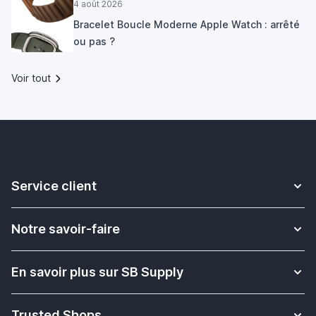
4 août 2026
Bracelet Boucle Moderne Apple Watch : arrêté
ou pas ?
Voir tout
Service client
Contact
Notre savoir-faire
Livraison
Plus d'informations sur les bracelets Apple Watch
Retour & Échange
En savoir plus sur SB Supply
Solution pour l'enseignement scolaire
Rétractation de commande
Qui sommes nous ?
Quel est le modèle de mon iPad Apple?
Paiement
Trusted Shops