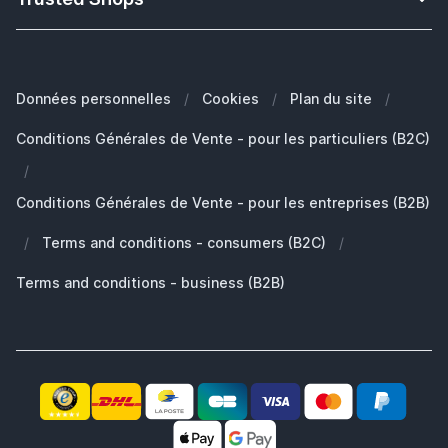
Satisfaction et expérience des clients
Quel est le modèle de mon iPhone?
Garantie
Blog
Quel est le modèle de mon MacBook?
FAQ - Foire aux questions
Nos Marques
Quelle Apple Watch je possède?
Clients Professionals (B2B)
Données personnelles
/
Cookies
/
Plan du site
/
Développement durable
Quels AirPods ai-je ?
Pièces de rechange
Conditions Générales de Vente - pour les particuliers (B2C)
Travailler chez SB Supply
Pourquoi SB Supply
/
Mon compte
Gamme de produits large et unique
Conditions Générales de Vente - pour les entreprises (B2B)
Livraison rapide
/
Terms and conditions - consumers (B2C)
/
Pas satisfait? Le produit vous est remboursé!
Également le partenaire idéal pour professionnels!
Terms and conditions - business (B2B)