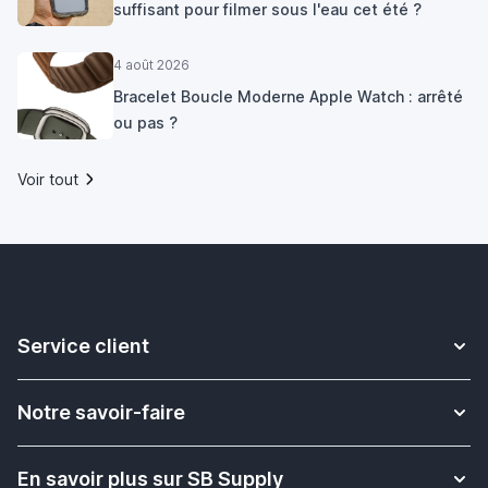
suffisant pour filmer sous l'eau cet été ?
4 août 2026
Bracelet Boucle Moderne Apple Watch : arrêté
ou pas ?
Voir tout
Service client
Contact
Notre savoir-faire
Livraison
Plus d'informations sur les bracelets Apple Watch
Retour & Échange
En savoir plus sur SB Supply