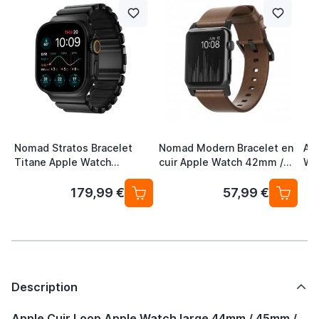
Nomad Stratos Bracelet
Nomad Modern Bracelet en
App
Titane Apple Watch
cuir Apple Watch 42mm /
Wa
44/45/46/49 mm Noir
44mm / 45mm / 49mm Noir
45
Mid
179,99 €
57,99 €
Gr
Description
Apple Cuir Loop Apple Watch large 44mm / 45mm /