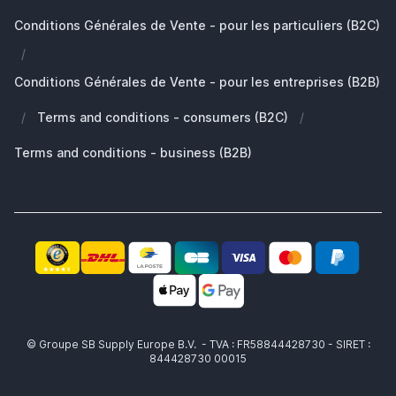
Développement durable
Quels AirPods ai-je ?
Pièces de rechange
Conditions Générales de Vente - pour les particuliers (B2C)
Travailler chez SB Supply
Pourquoi SB Supply
/
Mon compte
Gamme de produits large et unique
Conditions Générales de Vente - pour les entreprises (B2B)
Livraison rapide
/
Terms and conditions - consumers (B2C)
/
Pas satisfait? Le produit vous est remboursé!
Également le partenaire idéal pour professionnels!
Terms and conditions - business (B2B)
© Groupe SB Supply Europe B.V. - TVA : FR58844428730 - SIRET :
844428730 00015