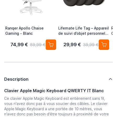
Ranqer Apollo Chaise
Lifemate Life Tag – Appareil
Ra
Gaming - Blanc
de suivi d’objet personnel
Ch
pour Android / Google
Co
Localiser (lot de 4) Traceur
Ba
74,99 €
29,99 €
89,99 €
39,99 €
Sans Abonnement
Description
Clavier Apple Magic Keyboard QWERTY IT Blanc
Ce clavier Apple Magic Keyboard est entièrement sans fil,
vous n'avez donc pas à vous soucier des câbles. Le clavier
Apple Magic Keyboard a une portée de 10 mètres, vous
n'avez donc pas besoin d'être toujours à proximité de votre