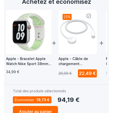
Achetez et économisez
25%
+
+
Apple - Bracelet Apple
Apple - Câble de
Mus
Watch Nike Sport 38mm /
chargement
Cha
40mm / 41mm / 42mm
magnétique USB-C
Wat
34,99 €
22,49 €
29,99 €
18,
Spruce Aura / Vapor
pour Apple Watch -
con
Green
1m
USB
Total des produits sélectionnés
94,19 €
Économiser
19,73 €
Ajouter au panier