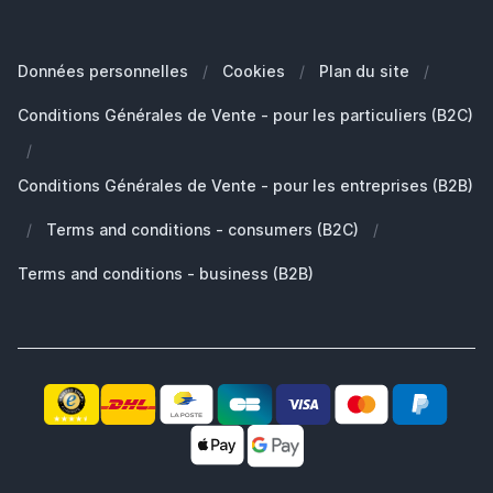
Blog
Quel est le modèle de mon MacBook?
FAQ - Foire aux questions
Nos Marques
Quelle Apple Watch je possède?
Clients Professionals (B2B)
Données personnelles
/
Cookies
/
Plan du site
/
Développement durable
Quels AirPods ai-je ?
Pièces de rechange
Conditions Générales de Vente - pour les particuliers (B2C)
Travailler chez SB Supply
Pourquoi SB Supply
/
Mon compte
Gamme de produits large et unique
Conditions Générales de Vente - pour les entreprises (B2B)
Livraison rapide
/
Terms and conditions - consumers (B2C)
/
Pas satisfait? Le produit vous est remboursé!
Également le partenaire idéal pour professionnels!
Terms and conditions - business (B2B)