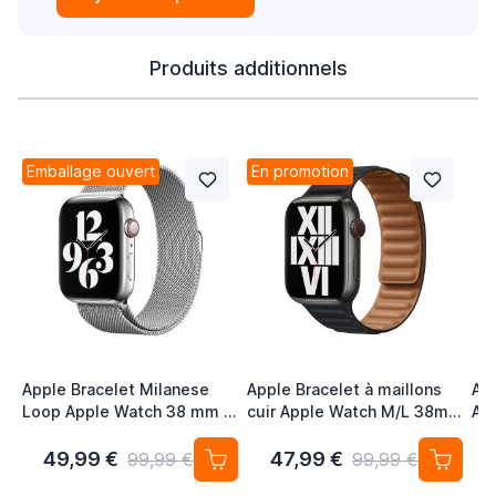
Produits additionnels
Emballage ouvert
En promotion
Apple Bracelet Milanese
Apple Bracelet à maillons
Ap
Loop Apple Watch 38 mm /
cuir Apple Watch M/L 38mm
Ap
40 mm / 41 mm Argent
/ 40mm / 41mm / 42mm
mm
Minuit
Um
49,99 €
47,99 €
5
99,99 €
99,99 €