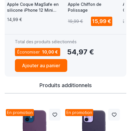
Apple Coque MagSafe en
Apple Chiffon de
App
silicone iPhone 12 Mini
Polissage
Cha
Melon
/ Ch
14,99 €
15,99 €
19,99 €
29,
Total des produits sélectionnés
54,97 €
Économiser
10,00 €
Ajouter au panier
Produits additionnels
En promotion
En promotion