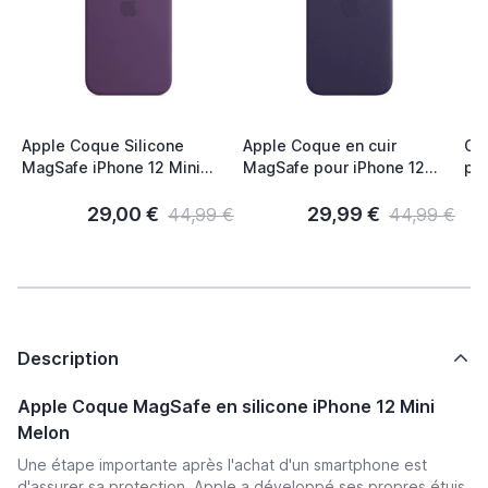
Apple Coque Silicone
Apple Coque en cuir
Cas
MagSafe iPhone 12 Mini
MagSafe pour iPhone 12
pro
Amethyst
Mini - Violet foncé
- 3
iPh
29,00 €
29,99 €
44,99 €
44,99 €
Description
Apple Coque MagSafe en silicone iPhone 12 Mini
Melon
Une étape importante après l'achat d'un smartphone est
d'assurer sa protection. Apple a développé ses propres étuis