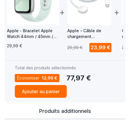
+
+
Apple - Bracelet Apple
Apple - Câble de
Cas
Watch 44mm / 45mm /
chargement
de 
46mm / 49mm - Bracelet
magnétique USB-C
Bra
29,99 €
23,99 €
29,99 €
29,
Sport - Seafoam
pour Apple Watch -
en 
1m
Total des produits sélectionnés
77,97 €
Économiser
12,00 €
Ajouter au panier
Produits additionnels