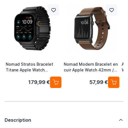
Nomad Stratos Bracelet
Nomad Modern Bracelet en
App
Titane Apple Watch
cuir Apple Watch 42mm /
Wa
44/45/46/49 mm Noir
44mm / 45mm / 49mm Noir
45
Mid
179,99 €
57,99 €
Gr
Description