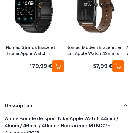
Nomad Stratos Bracelet
Nomad Modern Bracelet en
App
Titane Apple Watch
cuir Apple Watch 42mm /
Wa
44/45/46/49 mm Noir
44mm / 45mm / 49mm Noir
45
Mid
179,99 €
57,99 €
Gr
Description
Apple Boucle de sport Nike Apple Watch 44mm /
45mm / 46mm / 49mm - Nectarine - MTMC2 -
Automne/2018