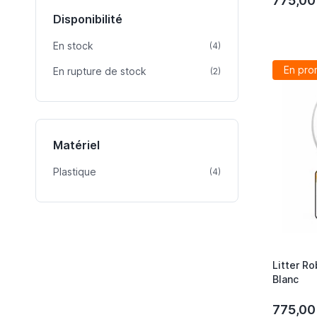
775,00
Disponibilité
En stock
article
(4)
En pro
En rupture de stock
article
(2)
Matériel
Plastique
article
(4)
Litter R
Blanc
775,00