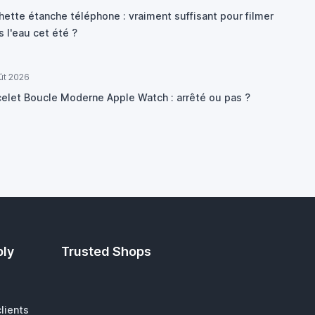
hette étanche téléphone : vraiment suffisant pour filmer
 l'eau cet été ?
ût 2026
celet Boucle Moderne Apple Watch : arrêté ou pas ?
ply
Trusted Shops
lients