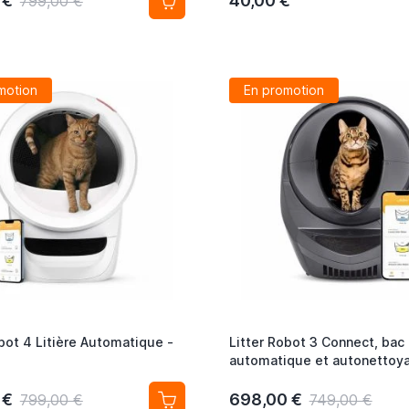
 €
40,00 €
799,00 €
motion
En promotion
obot 4 Litière Automatique -
Litter Robot 3 Connect, bac à
automatique et autonettoy
 €
698,00 €
799,00 €
749,00 €