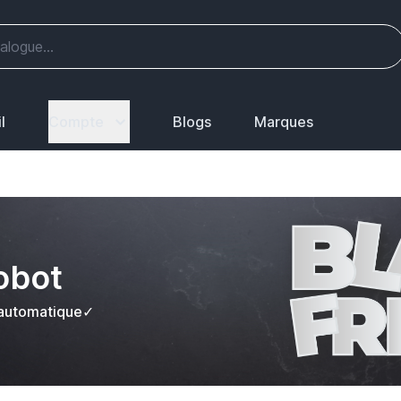
l
Compte
Blogs
Marques
Robot
re automatique✓