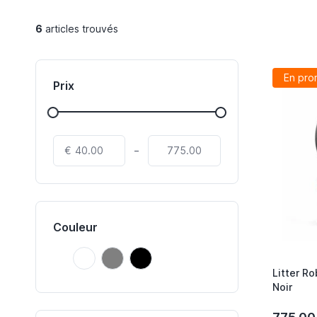
6
articles trouvés
En pro
Prix
-
€
Couleur
Blanc
Gris
Noir
Blanc
Gris
Noir
Litter R
Noir