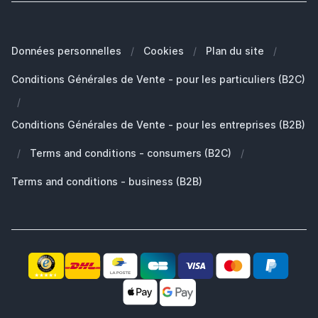
Blog
Quel est le modèle de mon MacBook?
FAQ - Foire aux questions
Nos Marques
Quelle Apple Watch je possède?
Clients Professionals (B2B)
Données personnelles
/
Cookies
/
Plan du site
/
Développement durable
Quels AirPods ai-je ?
Pièces de rechange
Conditions Générales de Vente - pour les particuliers (B2C)
Travailler chez SB Supply
Pourquoi SB Supply
/
Mon compte
Gamme de produits large et unique
Conditions Générales de Vente - pour les entreprises (B2B)
Livraison rapide
/
Terms and conditions - consumers (B2C)
/
Pas satisfait? Le produit vous est remboursé!
Également le partenaire idéal pour professionnels!
Terms and conditions - business (B2B)