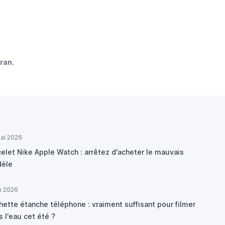
cran.
ai 2026
elet Nike Apple Watch : arrêtez d'acheter le mauvais
èle
in 2026
hette étanche téléphone : vraiment suffisant pour filmer
 l'eau cet été ?