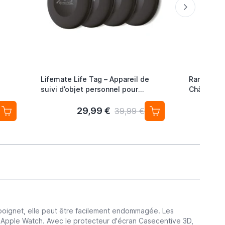
Lifemate Life Tag – Appareil de
Ranqer Co
suivi d’objet personnel pour
Châssis S
Android / Google Localiser (lot de
avec Sièg
4) Traceur Sans Abonnement
29,99 €
39,99 €
poignet, elle peut être facilement endommagée. Les
 Apple Watch. Avec le protecteur d'écran Casecentive 3D,