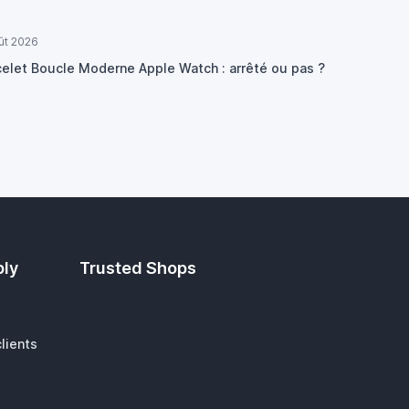
ût 2026
celet Boucle Moderne Apple Watch : arrêté ou pas ?
ply
Trusted Shops
lients