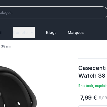
l
Compte
Blogs
Marques
h 38 mm
Casecenti
Watch 38
En stock, expédit
7,99 €
9,99