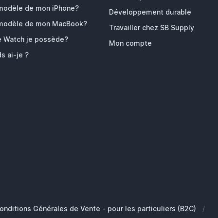
 modèle de mon iPhone?
Développement durable
 modèle de mon MacBook?
Travailler chez SB Supply
e Watch je possède?
Mon compte
s ai-je ?
onditions Générales de Vente - pour les particuliers (B2C)
/