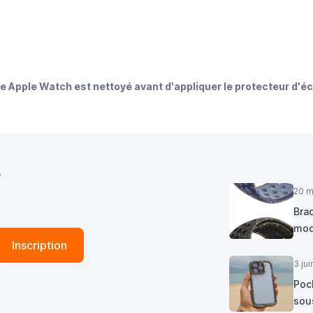
 Apple Watch est nettoyé avant d'appliquer le protecteur d'é
r
20 m
Brac
mod
Inscription
3 ju
Poc
sous