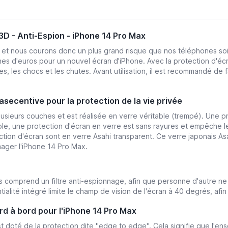
3D - Anti-Espion - iPhone 14 Pro Max
r et nous courons donc un plus grand risque que nos téléphones s
nes d'euros pour un nouvel écran d'iPhone. Avec la protection d'éc
, les chocs et les chutes. Avant utilisation, il est recommandé de f
secentive pour la protection de la vie privée
ieurs couches et est réalisée en verre véritable (trempé). Une pr
le, une protection d'écran en verre est sans rayures et empêche les 
ection d'écran sont en verre Asahi transparent. Ce verre japonais A
ager l'iPhone 14 Pro Max.
 comprend un filtre anti-espionnage, afin que personne d'autre ne p
ntialité intégré limite le champ de vision de l'écran à 40 degrés, af
d à bord pour l'iPhone 14 Pro Max
 doté de la protection dite "edge to edge". Cela signifie que l'ens