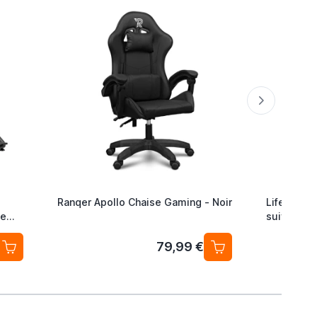
Ranqer Apollo Chaise Gaming - Noir
Lifemate L
te
suivi d’ob
Android / 
2) Traceu
79,99 €