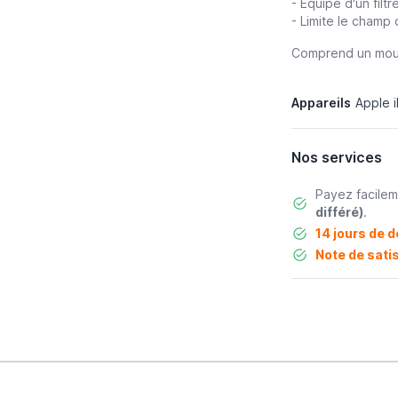
- Équipé d'un filtr
- Limite le champ 
Comprend un moule
Appareils
Apple 
Nos services
Payez facile
différé)
.
14 jours de d
Note de satis