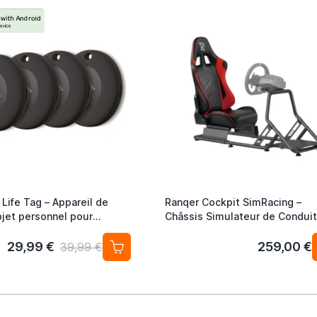
Life Tag – Appareil de
Ranqer Cockpit SimRacing –
bjet personnel pour
Châssis Simulateur de Condui
 Google Localiser (lot de
avec Siège Baquet
ur Sans Abonnement
29,99 €
259,00 €
39,99 €