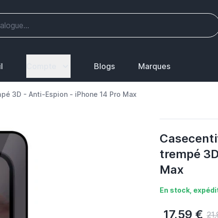
l
Compte
Blogs
Marques
mpé 3D - Anti-Espion - iPhone 14 Pro Max
Casecentiv
trempé 3D 
Max
En stock, expédit
17,59 €
21