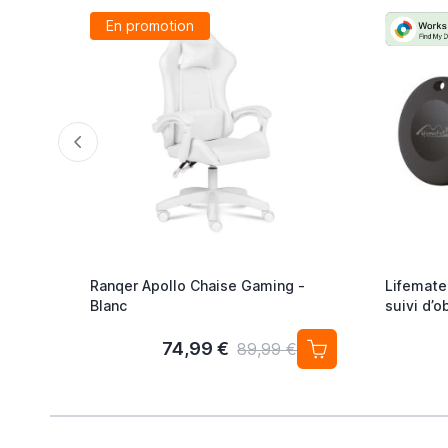
En promotion
Ranqer Apollo Chaise Gaming -
Lifemate 
Blanc
suivi d’o
Android /
4) Trace
74,99 €
89,99 €