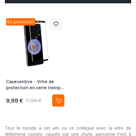
En promotion
Casecentive - Vitre de
protection en verre trempé
3D couverture totale -
Samsung Galaxy S9 Plus
9,99 €
17,99 €
Tout le monde a cet ami ou ce collègue avec la vitre de
téléphone cassée, causée par une chute, personne n'est à