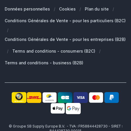
Nos Marques
Quelle Apple Watch je possède?
Clients Professionals (B2B)
Données personnelles
/
Cookies
/
Plan du site
/
Développement durable
Quels AirPods ai-je ?
Pièces de rechange
Conditions Générales de Vente - pour les particuliers (B2C)
Travailler chez SB Supply
Pourquoi SB Supply
/
Mon compte
Gamme de produits large et unique
Conditions Générales de Vente - pour les entreprises (B2B)
Livraison rapide
/
Terms and conditions - consumers (B2C)
/
Pas satisfait? Le produit vous est remboursé!
Également le partenaire idéal pour professionnels!
Terms and conditions - business (B2B)
© Groupe SB Supply Europe B.V. - TVA : FR58844428730 - SIRET :
844428730 00015