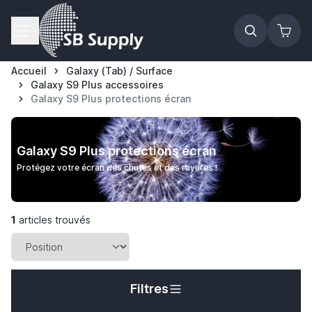
Allez au contenu
Accueil
Galaxy (Tab) / Surface
Galaxy S9 Plus accessoires
Galaxy S9 Plus protections écran
Galaxy S9 Plus protections écran
Protégez votre écran des chutes et des rayures !
1
articles trouvés
Filtres