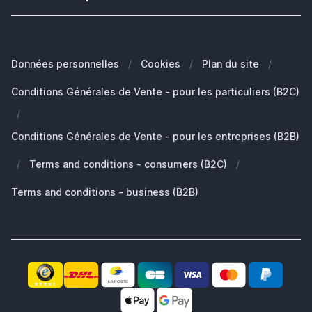
Satisfaction et expérience des clients
Quel est le modèle de mon iPhone?
Garantie
Blog
Quel est le modèle de mon MacBook?
FAQ - Foire aux questions
Nos Marques
Quelle Apple Watch je possède?
Clients Professionals (B2B)
Données personnelles
/
Cookies
/
Plan du site
/
Développement durable
Quels AirPods ai-je ?
Pièces de rechange
Conditions Générales de Vente - pour les particuliers (B2C)
Travailler chez SB Supply
Pourquoi SB Supply
/
Mon compte
Gamme de produits large et unique
Conditions Générales de Vente - pour les entreprises (B2B)
Livraison rapide
/
Terms and conditions - consumers (B2C)
/
Pas satisfait? Le produit vous est remboursé!
Également le partenaire idéal pour professionnels!
Terms and conditions - business (B2B)