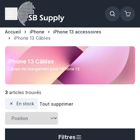
Allez au contenu
Accueil
iPhone
iPhone 13 accessoires
iPhone 13 Câbles
iPhone 13 Câbles
Câbles de chargement pour l'iPhone 13
3
articles trouvés
En stock
Tout supprimer
Filtres