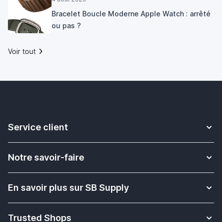
Bracelet Boucle Moderne Apple Watch : arrêté
ou pas ?
Voir tout
Service client
Contact
Notre savoir-faire
Livraison
Plus d'informations sur les bracelets Apple Watch
Retour & Échange
En savoir plus sur SB Supply
Solution pour l'enseignement scolaire
Rétractation de commande
Qui sommes nous ?
Quel est le modèle de mon iPad Apple?
Paiement
Trusted Shops