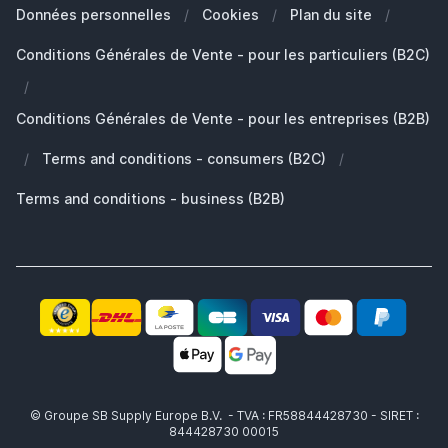
Nos Marques
Quelle Apple Watch je possède?
Clients Professionals (B2B)
Données personnelles
/
Cookies
/
Plan du site
/
Développement durable
Quels AirPods ai-je ?
Pièces de rechange
Conditions Générales de Vente - pour les particuliers (B2C)
Travailler chez SB Supply
Pourquoi SB Supply
/
Mon compte
Gamme de produits large et unique
Conditions Générales de Vente - pour les entreprises (B2B)
Livraison rapide
/
Terms and conditions - consumers (B2C)
/
Pas satisfait? Le produit vous est remboursé!
Également le partenaire idéal pour professionnels!
Terms and conditions - business (B2B)
© Groupe SB Supply Europe B.V. - TVA : FR58844428730 - SIRET :
844428730 00015