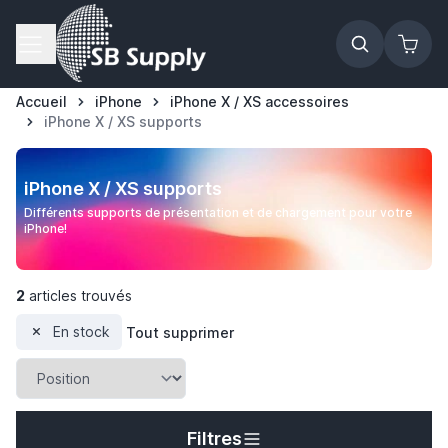
Allez au contenu
Accueil
iPhone
iPhone X / XS accessoires
iPhone X / XS supports
iPhone X / XS supports
Différents supports de présentation et de chargement pour votre
iPhone!
2
articles trouvés
En stock
Tout supprimer
Filtres