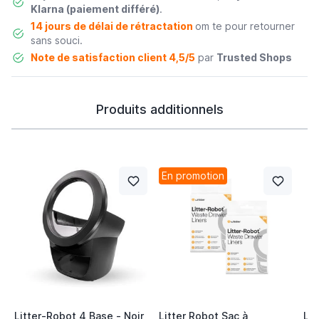
Klarna (paiement différé)
.
14 jours de délai de rétractation
om te pour retourner
sans souci.
Note de satisfaction client 4,5/5
par
Trusted Shops
Produits additionnels
En promotion
Litter-Robot 4 Base - Noir
Litter Robot Sac à
Lit