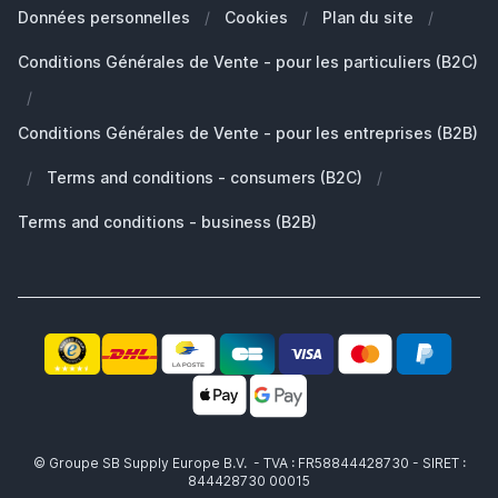
Nos Marques
Quelle Apple Watch je possède?
Clients Professionals (B2B)
Données personnelles
/
Cookies
/
Plan du site
/
Développement durable
Quels AirPods ai-je ?
Pièces de rechange
Conditions Générales de Vente - pour les particuliers (B2C)
Travailler chez SB Supply
Pourquoi SB Supply
/
Mon compte
Gamme de produits large et unique
Conditions Générales de Vente - pour les entreprises (B2B)
Livraison rapide
/
Terms and conditions - consumers (B2C)
/
Pas satisfait? Le produit vous est remboursé!
Également le partenaire idéal pour professionnels!
Terms and conditions - business (B2B)
© Groupe SB Supply Europe B.V. - TVA : FR58844428730 - SIRET :
844428730 00015