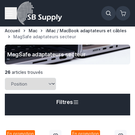
Allez au contenu
Accueil
Mac
iMac / MacBook adaptateurs et câbles
MagSafe adaptateurs secteur
MagSafe adaptateurs secteur
26
articles trouvés
Filtres
En promotion
En promotion