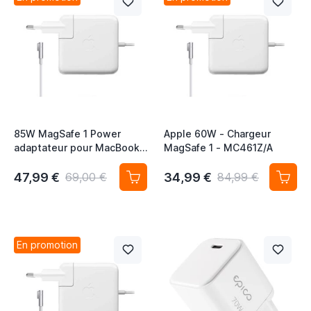
85W MagSafe 1 Power
Apple 60W - Chargeur
adaptateur pour MacBook
MagSafe 1 - MC461Z/A
Pro 15"/17" blanc
47,99 €
34,99 €
69,00 €
84,99 €
En promotion