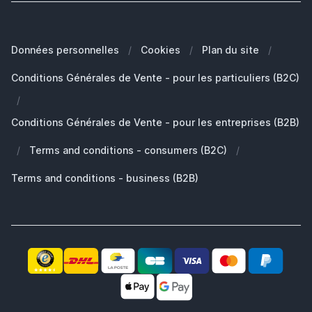
Blog
Quel est le modèle de mon MacBook?
FAQ - Foire aux questions
Nos Marques
Quelle Apple Watch je possède?
Clients Professionals (B2B)
Données personnelles
/
Cookies
/
Plan du site
/
Développement durable
Quels AirPods ai-je ?
Pièces de rechange
Conditions Générales de Vente - pour les particuliers (B2C)
Travailler chez SB Supply
Pourquoi SB Supply
/
Mon compte
Gamme de produits large et unique
Conditions Générales de Vente - pour les entreprises (B2B)
Livraison rapide
/
Terms and conditions - consumers (B2C)
/
Pas satisfait? Le produit vous est remboursé!
Également le partenaire idéal pour professionnels!
Terms and conditions - business (B2B)