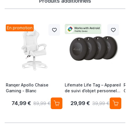
Produits additionnels
En promotion
Ranqer Apollo Chaise
Lifemate Life Tag – Appareil
Ra
Gaming - Blanc
de suivi d’objet personnel
Ch
pour Android / Google
Co
Localiser (lot de 4) Traceur
Ba
74,99 €
29,99 €
89,99 €
39,99 €
Sans Abonnement