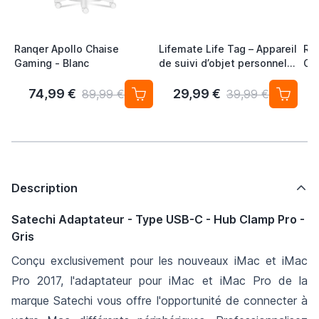
Ranqer Apollo Chaise
Lifemate Life Tag – Appareil
Ra
Gaming - Blanc
de suivi d’objet personnel
Ch
pour Android / Google
Co
Localiser (lot de 4) Traceur
Ba
74,99 €
29,99 €
89,99 €
39,99 €
Sans Abonnement
Description
Satechi Adaptateur - Type USB-C - Hub Clamp Pro -
Gris
Conçu exclusivement pour les nouveaux iMac et iMac
Pro 2017, l'adaptateur pour iMac et iMac Pro de la
marque Satechi vous offre l'opportunité de connecter à