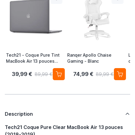
Tech21 - Coque Pure Tint
Ranqer Apollo Chaise
Lif
MacBook Air 13 pouces
Gaming - Blanc
de 
(2018-2019) - Carbone
pou
Loc
39,99 €
74,99 €
89,99 €
89,99 €
Sa
Description
Tech21 Coque Pure Clear MacBook Air 13 pouces
(2018-2019)