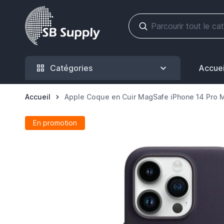
Allez au contenu
Catégories
Accuei
Accueil
Apple Coque en Cuir MagSafe iPhone 14 Pro M
En promotion