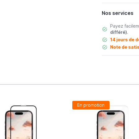
Nos services
Payez facile
différé)
.
14 jours de d
Note de satis
En promotion