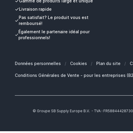
Gamme de produits large et unique
Livraison rapide
Pas satisfait? Le produit vous est
remboursé!
Également le partenaire idéal pour
professionnels!
Données personnelles
/
Cookies
/
Plan du site
/
C
Conditions Générales de Vente - pour les entreprises (B
© Groupe SB Supply Europe B.V. - TVA : FR58844428730