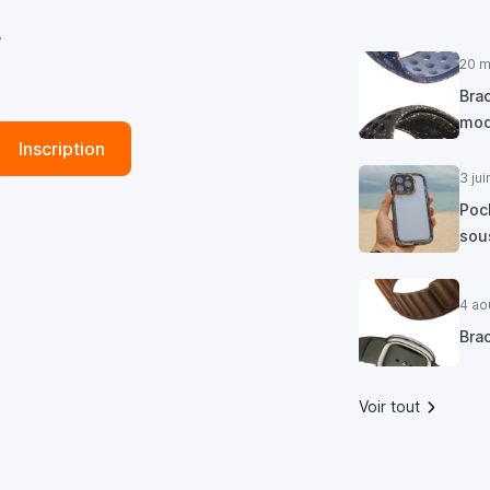
r
20 m
Brac
mod
Inscription
3 ju
Poc
sous
4 ao
Bra
Voir tout