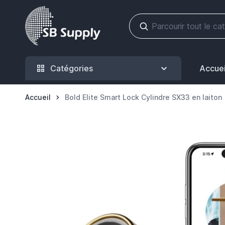
Allez au contenu
Catégories
Accuei
Accueil
Bold Elite Smart Lock Cylindre SX33 en laiton