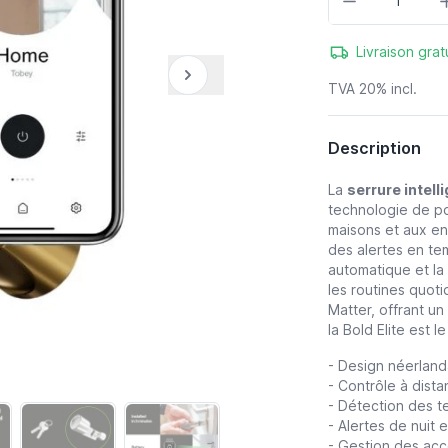
Livraison grat
TVA 20% incl.
Description
La
serrure intell
technologie de po
maisons et aux en
des alertes en tem
automatique et la v
les routines quot
Matter, offrant un
la Bold Elite est l
- Design néerland
- Contrôle à dist
- Détection des te
- Alertes de nuit 
- Gestion des acc