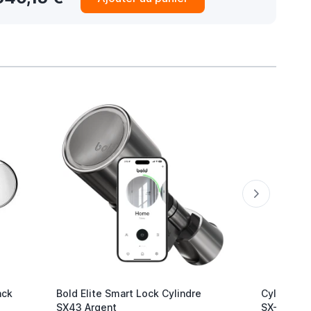
ack
Bold Elite Smart Lock Cylindre
Cylindre d
SX43 Argent
SX-33