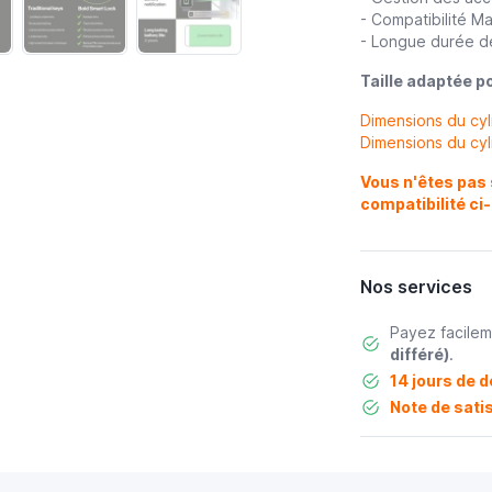
- Compatibilité Ma
- Longue durée de
Taille adaptée po
Dimensions du cyl
Dimensions du cyl
Vous n'êtes pas s
compatibilité ci
Nos services
Payez facile
différé)
.
14 jours de d
Note de satis