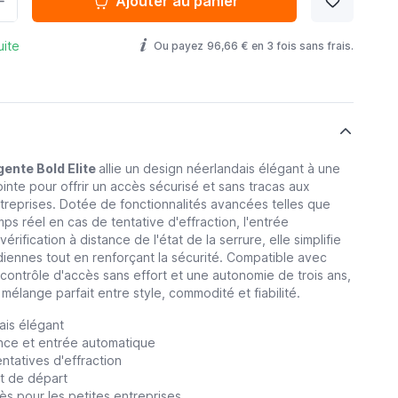
Ajouter au panier
uite
Ou payez
96,66 €
en 3 fois sans frais.
igente Bold Elite
allie un design néerlandais élégant à une
inte pour offrir un accès sécurisé et sans tracas aux
treprises. Dotée de fonctionnalités avancées telles que
ps réel en cas de tentative d'effraction, l'entrée
érification à distance de l'état de la serrure, elle simplifie
idiennes tout en renforçant la sécurité. Compatible avec
 contrôle d'accès sans effort et une autonomie de trois ans,
e mélange parfait entre style, commodité et fiabilité.
ais élégant
ance et entrée automatique
ntatives d'effraction
et de départ
ès pour les petites entreprises