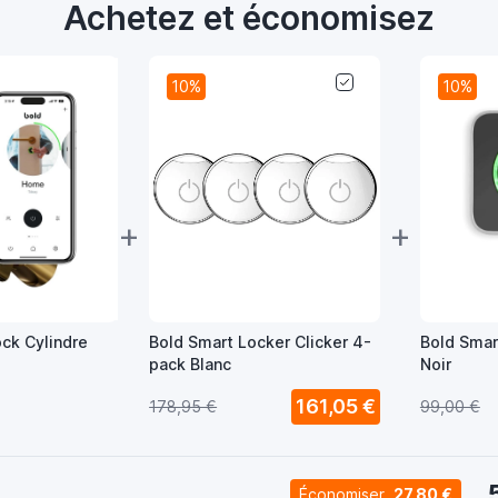
Achetez et économisez
10%
10%
+
+
ock Cylindre
Bold Smart Locker Clicker 4-
Bold Smar
pack Blanc
Noir
161,05 €
178,95 €
99,00 €
Économiser
27,80 €