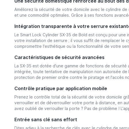
Une sécurité domestique renforcée au bout des d
Améliorez la sécurité de votre domicile avec le cylindre de s
et une commodité optimales. Grâce à ses fonctions avancées 
Intégration transparente à votre serrure existant
Le Smart Lock Cylinder SX-35 de Bold est conçu pour une ins
votre installation de serrure ; il vous suffit de remplacer le
compromettre l'esthétique ou la fonctionnalité de votre serr
Caractéristiques de sécurité avancées
La SX-35 est dotée d'une gamme de fonctions de sécurité av
intégrée, toute tentative de manipulation non autorisée de 
protection de premier ordre contre le piratage et l'accès no
Contrôle pratique par application mobile
Prenez le contrôle total de la sécurité de votre domicile gr
verrouiller et de déverrouiller votre porte à distance, en 
avez oublié de verrouiller la porte ? Pas de problème ! L'ap
Entrée sans clé sans effort
Dites adieu à la recherche de clés avec le cylindre de serr