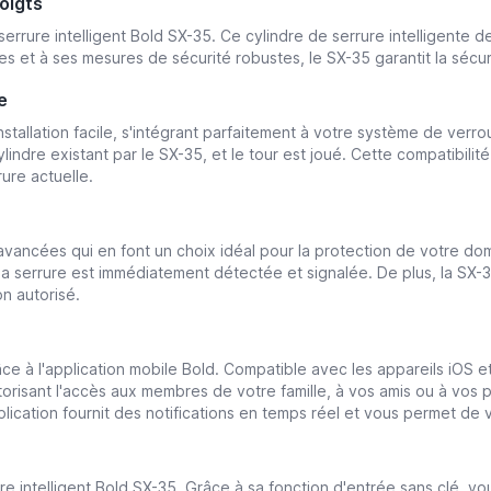
oigts
errure intelligent Bold SX-35. Ce cylindre de serrure intelligente de
et à ses mesures de sécurité robustes, le SX-35 garantit la sécuri
e
tallation facile, s'intégrant parfaitement à votre système de verro
 cylindre existant par le SX-35, et le tour est joué. Cette compatibil
ure actuelle.
ancées qui en font un choix idéal pour la protection de votre domi
la serrure est immédiatement détectée et signalée. De plus, la SX-3
n autorisé.
âce à l'application mobile Bold. Compatible avec les appareils iOS e
autorisant l'accès aux membres de votre famille, à vos amis ou à vo
plication fournit des notifications en temps réel et vous permet de v
ure intelligent Bold SX-35. Grâce à sa fonction d'entrée sans clé, v