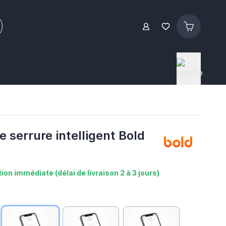
e serrure intelligent Bold
ion immédiate (délai de livraison 2 à 3 jours)