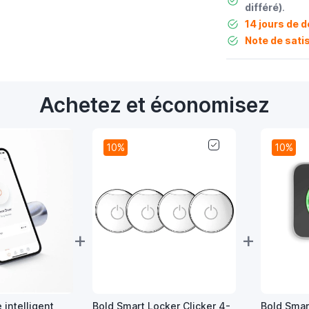
différé)
.
14 jours de d
Note de satis
Achetez et économisez
10%
10%
+
+
 intelligent
Bold Smart Locker Clicker 4-
Bold Smar