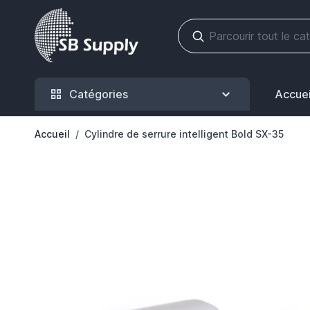
Allez au contenu
Catégories
Accuei
Accueil
/
Cylindre de serrure intelligent Bold SX-35