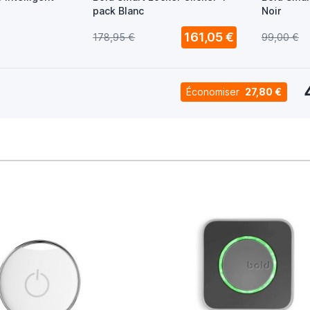
pack Blanc
Noir
161,05 €
178,95 €
99,00 €
Économiser
27,80 €