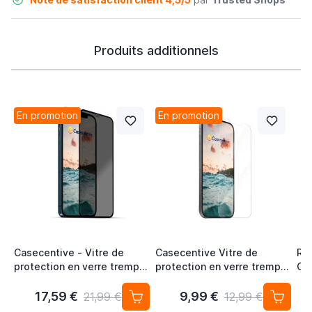
Produits additionnels
En promotion
En promotion
Casecentive - Vitre de
Casecentive Vitre de
Ra
protection en verre trempé
protection en verre trempé
Ga
3D couverture totale - Anti-
2D iPhone 12 Pro Max
Espion - iPhone 11 Pro Max
17,59 €
9,99 €
21,99 €
12,99 €