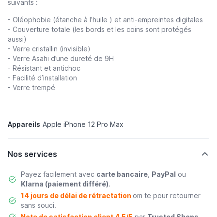
suivants :
- Oléophobie (étanche à l’huile ) et anti-empreintes digitales
- Couverture totale (les bords et les coins sont protégés
aussi)
- Verre cristallin (invisible)
- Verre Asahi d’une dureté de 9H
- Résistant et antichoc
- Facilité d’installation
- Verre trempé
Appareils
Apple iPhone 12 Pro Max
Nos services
Payez facilement avec
carte bancaire
,
PayPal
ou
Klarna (paiement différé)
.
14 jours de délai de rétractation
om te pour retourner
sans souci.
Note de satisfaction client 4,5/5
par
Trusted Shops