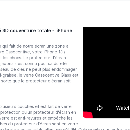
é 3D couverture totale - iPhone
 qui fait de notre écran une zone à
rre Casecentive, votre iPhone 13 /
t les chocs. Le protecteur d'écran
 japonais est connu pour sa dureté
ousseau de clés ne peut plus endommager
i-graisse, le verre Casecentive Glass est
sorte que le protecteur d'écran soit
lusieurs couches et est fait de verre
 protection qu'un protecteur d'écran en
verre est anti-rayures et empêche les
uches du protecteur d'écran sont en verre
sa dureté incomparable allant jusqu'à 9H. Cela signifie que votre t