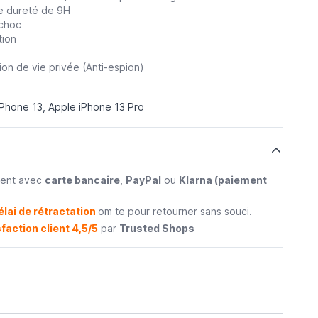
ne dureté de 9H
ichoc
tion
tion de vie privée (Anti-espion)
iPhone 13, Apple iPhone 13 Pro
ment avec
carte bancaire
,
PayPal
ou
Klarna (paiement
élai de rétractation
om te pour retourner sans souci.
faction client 4,5/5
par
Trusted Shops