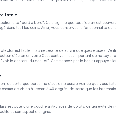
re totale
ction dite "bord à bord". Cela signifie que tout l'écran est couver
gé dans tout les coins. Ainsi, vous conservez la fonctionnalité et l'
otector est facile, mais nécessite de suivre quelques étapes. Véri
otecteur d'écran en verre Casecentive, il est important de nettoyer
 ''voir le contenu du paquet''. Commencez par le bas et appuyez len
on
on, de sorte que personne d'autre ne puisse voir ce que vous faites 
e le champ de vision à l'écran à 40 degrés, de sorte que les informat
s est doté d'une couche anti-traces de doigts, ce qui évite de net
actile et son aspect d'origine.