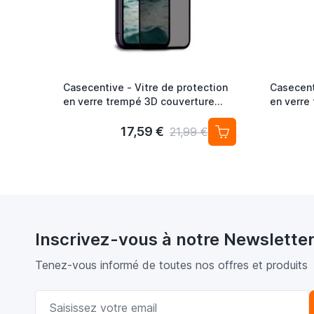
Casecentive - Vitre de protection
Casecent
en verre trempé 3D couverture
en verre
totale - Anti-Espion - iPhone 11 Pro
totale - 
Max
17,59 €
21,99 €
Inscrivez-vous à notre Newslette
Tenez-vous informé de toutes nos offres et produits
Adresse email