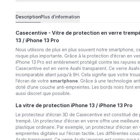
Description
Plus d’information
Casecentive - Vitre de protection en verre tremp
13 / iPhone 13 Pro
Nous utilisons de plus en plus souvent notre smartphone, ce
risque plus importante. Grâce à la protection d'écran en ve
iPhone 13 Pro est entièrement protégé contre les rayures e
Casecentive est en verre Asahi transparent. Ce verre Asahi
incomparable allant jusqu'à 9H. Cela signifie que votre tr
l'écran de votre
smartphone
. Grâce à une technologie ant
doté d'une couche anti-empreintes. Les bords noirs font en 
aussi discret que possible.
La vitre de protection iPhone 13 / iPhone 13 Pro
Le protecteur d'écran 3D de Casecentive est constitué de p
trempé. Un protecteur d'écran en verre offre une meilleure
plastique ordinaire. Par exemple, un protecteur d'écran en 
empreintes digitales sur l'écran tactile. Les différentes co
Asahi transparent. Ce verre Asahi japonais est connu pour 