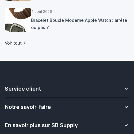
4 août 2026
Bracelet Boucle Moderne Apple Watch : arrêté
ou pas ?
Voir tout
Service client
Contact
Notre savoir-faire
Livraison
Plus d'informations sur les bracelets Apple Watch
Retour & Échange
En savoir plus sur SB Supply
Solution pour l'enseignement scolaire
Rétractation de commande