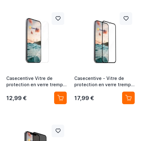
Casecentive Vitre de
Casecentive - Vitre de
protection en verre trempé
protection en verre trempé
2D iPhone 13 Pro / iPhone
- 3D Couverture totale -
13
iPhone 13 Pro / iPhone 13
12,99 €
17,99 €