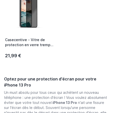
Casecentive - Vitre de
protection en verre trempé
3D couverture totale -
Anti-Espion - iPhone 13 /
21,99 €
iPhone 13 Pro
Optez pour une protection d'écran pour votre
iPhone 13 Pro
Un must absolu pour tous ceux qui achètent un nouveau
téléphone : une protection d'écran ! Vous voulez absolument
éviter que votre tout nouvel
iPhone 13 Pro
n'ait une fissure
sur l'écran dès le début. Souvent lorsqu'une personne
n'investit pas dès le départ dans une protection d'écran, elle