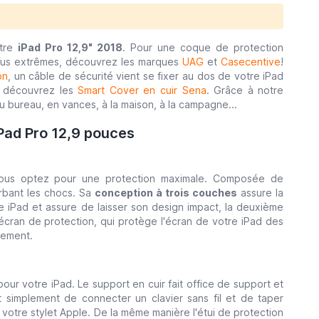
otre
iPad Pro 12,9" 2018
. Pour une coque de protection
 plus extrêmes, découvrez les marques
UAG
et
Casecentive
!
on
, un câble de sécurité vient se fixer au dos de votre iPad
, découvrez les
Smart Cover en cuir Sena
. Grâce à notre
 bureau, en vances, à la maison, à la campagne...
iPad Pro 12,9 pouces
vous optez pour une protection maximale. Composée de
rbant les chocs. Sa
conception à trois couches
assure la
e iPad et assure de laisser son design impact, la deuxième
cran de protection, qui protège l'écran de votre iPad des
lement.
r votre iPad. Le support en cuir fait office de support et
 simplement de connecter un clavier sans fil et de taper
votre stylet Apple. De la même manière l'étui de protection