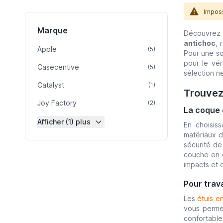
Imposs
Marque
Découvrez 
antichoc
, 
Apple
article
(5)
Pour une s
pour le vér
Casecentive
article
(5)
sélection n
Catalyst
article
(1)
Trouvez 
Joy Factory
article
(2)
La coque 
Afficher (1) plus
En choisis
matériaux d
sécurité de
couche en c
impacts et 
Pour trav
Les
étuis en
vous permet
confortable