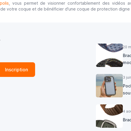
olis
, vous permet de visionner confortablement des vidéos av
de votre coque et de bénéficier d'une coque de protection digne de
r
20 m
Brac
mod
Inscription
3 ju
Poc
sous
4 ao
Bra