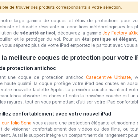
ible de trouver des produits correspondants à votre sélection.
notre large gamme de coques et étuis de protections pour v
robuste et durable résistante au conditions météorologiques les
olution de
sécurité antivol
, découvrez la gamme
Joy Factory aXti
ouiller et le protéger du vol. Pour un
étui pratique et élégant
e vous séparez plus de votre iPad emportez le partout avec vous au
la meilleure coques de protection pour votre 
de protection antichoc
sant une coque de protection antichoc
Casecentive Ultimate
, 
e haute qualité, la coque protège votre iPad des chutes en abso
 votre nouvelle tablette Apple. La première couche maintient votr
aoutchou absorbe les chocs et enfin la troisième couche est un é
des rayures, tout en vous permettant d'utiliser votre iPad confortab
aillez confortablement avec votre nouvel iPad
 cuir folio Sena
vous assure une protection élégante et moderne pou
 de visionner confortablement des vidéos ou des films, ou tout
ment. Aussi le support intègre un compartiment de rangement pour 