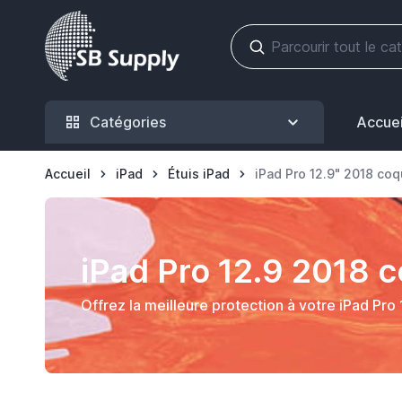
Allez au contenu
Catégories
Accuei
Accueil
iPad
Étuis iPad
iPad Pro 12.9" 2018 co
iPad Pro 12.9 2018 
Offrez la meilleure protection à votre iPad Pro