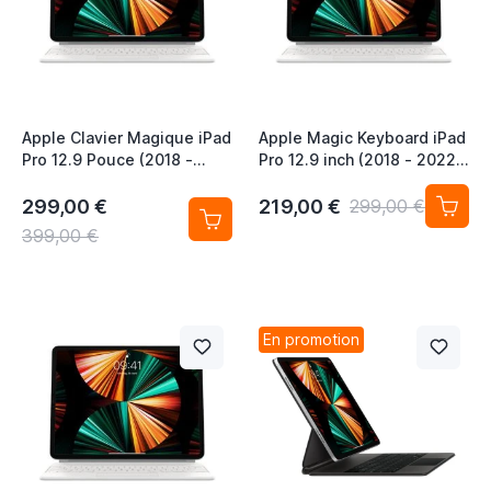
Apple Clavier Magique iPad
Apple Magic Keyboard iPad
Pro 12.9 Pouce (2018 -
Pro 12.9 inch (2018 - 2022)
2022) iPad Air 13 Pouce
iPad Air 13 inch (2024 -
(2024 - 2026) QWERTY NL
2026) QWERTY US White
299,00 €
219,00 €
299,00 €
Blanc
399,00 €
En promotion