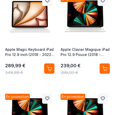
Apple Magic Keyboard iPad
Apple Clavier Magique iPad
Pro 12.9 inch (2018 - 2022)
Pro 12.9 Pouce (2018 -
iPad Air 13 inch (2024 -
2022) iPad Air 13 Pouce
2026) QWERTY ESP White
(2024 - 2026) QWERTY INT
289,99 €
239,00 €
Blanc
349,99 €
299,00 €
En promotion
En promotion