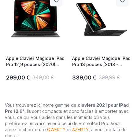
Apple Clavier Magique iPad
Apple Clavier Magique iPad
Pro 12,9 pouces (2020)
Pro 13 pouces (2018 -
QWERTZ CHE Noir
2022) / Air 2024 QWERTZ
CHE (Clavier Suisse) Noir
299,00 €
339,00 €
349,00 €
399,99 €
Vous trouverez ici notre gamme de
claviers 2021 pour iPad
Pro 12.9"
. Ils sont compacts et donc faciles à emporter avec
vous, ce qui vous aidera dans les moments où vous
préférerez un vrai clavier à celui de votre iPad Pro. Vous
aurez le choix entre
QWERTY
et
AZERTY
, à vous de faire le
choix !