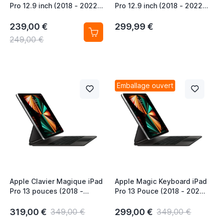
Pro 12.9 inch (2018 - 2022)
Pro 12.9 inch (2018 - 2022)
iPad Air 13 inch (2024 -
iPad Air 13 inch (2024 -
2026) QWERTY UK White
2026) QWERTY ESP Black
239,00 €
299,99 €
249,00 €
Emballage ouvert
Apple Clavier Magique iPad
Apple Magic Keyboard iPad
Pro 13 pouces (2018 -
Pro 13 Pouce (2018 - 2022)
2022) / Air 2024 QWERTZ
/ Air 2024 AZERTY Noir
Noir
319,00 €
299,00 €
349,00 €
349,00 €