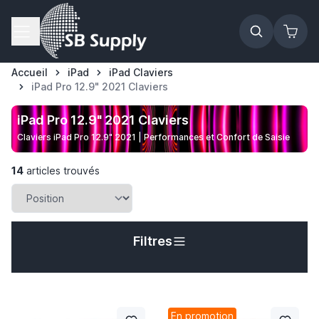
Allez au contenu
Accueil
iPad
iPad Claviers
iPad Pro 12.9" 2021 Claviers
iPad Pro 12.9" 2021 Claviers
Claviers iPad Pro 12.9" 2021 | Performances et Confort de Saisie
14
articles trouvés
Filtres
En promotion