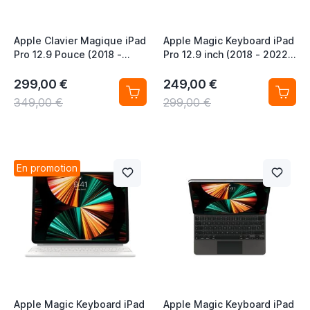
Apple Clavier Magique iPad
Apple Magic Keyboard iPad
Pro 12.9 Pouce (2018 -
Pro 12.9 inch (2018 - 2022)
2022) iPad Air 13 Pouce
iPad Air 13 inch (2024 -
(2024 - 2026) QWERTZ CH
2026) QWERTY UK Black
299,00 €
249,00 €
(Clavier suisse) Blanc
349,00 €
299,00 €
En promotion
Apple Magic Keyboard iPad
Apple Magic Keyboard iPad