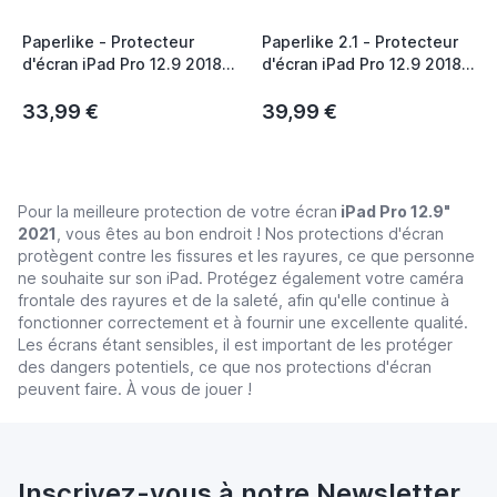
Paperlike - Protecteur
Paperlike 2.1 - Protecteur
d'écran iPad Pro 12.9 2018 /
d'écran iPad Pro 12.9 2018 /
2020 - similaire au papier
2020 / 2021 / 2022 -
similaire au papier
33,99 €
39,99 €
Pour la meilleure protection de votre écran
iPad Pro 12.9"
2021
, vous êtes au bon endroit ! Nos protections d'écran
protègent contre les fissures et les rayures, ce que personne
ne souhaite sur son iPad. Protégez également votre caméra
frontale des rayures et de la saleté, afin qu'elle continue à
fonctionner correctement et à fournir une excellente qualité.
Les écrans étant sensibles, il est important de les protéger
des dangers potentiels, ce que nos protections d'écran
peuvent faire. À vous de jouer !
Inscrivez-vous à notre Newsletter