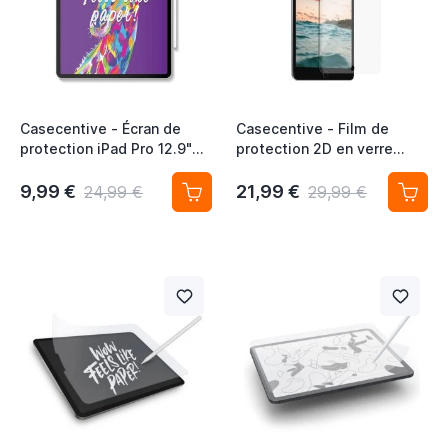
Casecentive - Écran de
Casecentive - Film de
protection iPad Pro 12.9"
protection 2D en verre
2018 / 2020 - Effet papier
trempé - iPad Pro 12.9"
2018
9,99 €
21,99 €
24,99 €
29,99 €