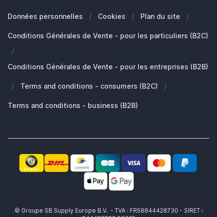
Nos Marques
Quelle Apple Watch je possède?
Clients Professionals (B2B)
Données personnelles
/
Cookies
/
Plan du site
/
Développement durable
Quels AirPods ai-je ?
Pièces de rechange
Conditions Générales de Vente - pour les particuliers (B2C)
Travailler chez SB Supply
Pourquoi SB Supply
/
Mon compte
Gamme de produits large et unique
Conditions Générales de Vente - pour les entreprises (B2B)
Livraison rapide
/
Terms and conditions - consumers (B2C)
/
Pas satisfait? Le produit vous est remboursé!
Également le partenaire idéal pour professionnels!
Terms and conditions - business (B2B)
© Groupe SB Supply Europe B.V. - TVA : FR58844428730 - SIRET :