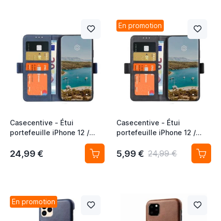
En promotion
Casecentive - Étui
Casecentive - Étui
portefeuille iPhone 12 /
portefeuille iPhone 12 /
iPhone 12 Pro magnétique -
iPhone 12 Pro magnétique -
Bleu
Noir
24,99 €
5,99 €
24,99 €
En promotion