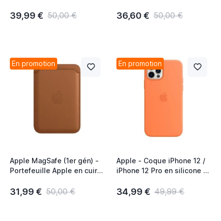
pour iPhone - Baltic Blue
pour iPhone - noir
39,99 €
36,60 €
50,00 €
50,00 €
En promotion
En promotion
Apple MagSafe (1er gén) -
Apple - Coque iPhone 12 /
Portefeuille Apple en cuir
iPhone 12 Pro en silicone -
pour iPhone - Saddle
Kumquat
Brown
31,99 €
34,99 €
50,00 €
49,99 €