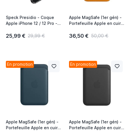
Speck Presidio - Coque
Apple MagSafe (1er gén) -
Apple iPhone 12 / 12 Pro -
Portefeuille Apple en cuir
Transparente
pour iPhone - California
Poppy
25,99 €
36,50 €
29,99 €
50,00 €
En promotion
En promotion
Apple MagSafe (1er gén) -
Apple MagSafe (1er gén) -
Portefeuille Apple en cuir
Portefeuille Apple en cuir