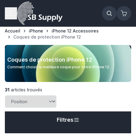
Allez au contenu
Accueil
iPhone
iPhone 12 Accessoires
Coques de protection iPhone 12
Coques de protection iPhone 12
Comment choisir la meilleure coque pour votre iPhone 12
31
articles trouvés
Filtres