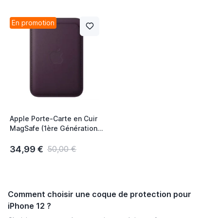
En promotion
Apple Porte-Carte en Cuir
MagSafe (1ère Génération)
pour iPhone - Cerise
Foncée
34,99 €
50,00 €
Comment choisir une coque de protection pour
iPhone 12 ?