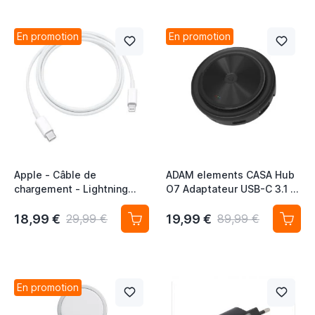
En promotion
En promotion
Apple - Câble de
ADAM elements CASA Hub
chargement - Lightning
O7 Adaptateur USB-C 3.1 7
vers USB-C
port Chargeur Sans fil -
Noir
18,99 €
19,99 €
29,99 €
89,99 €
En promotion