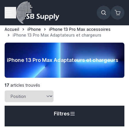
Allez au contenu
Accueil
iPhone
iPhone 13 Pro Max accessoires
iPhone 13 Pro Max Adaptateurs et chargeurs
iPhone 13 Pro Max Adaptateurs et chargeurs
17
articles trouvés
Filtres