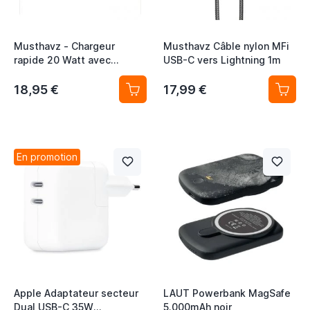
Musthavz - Chargeur
Musthavz Câble nylon MFi
rapide 20 Watt avec
USB-C vers Lightning 1m
connexion USB-A et USB-C
blanc
18,95 €
17,99 €
En promotion
Apple Adaptateur secteur
LAUT Powerbank MagSafe
Dual USB-C 35W
5.000mAh noir