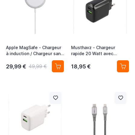
Apple MagSafe - Chargeur
Musthavz - Chargeur
à induction / Chargeur sans
rapide 20 Watt avec
fil
connexion USB-A et USB-C
noir
29,99 €
18,95 €
49,99 €