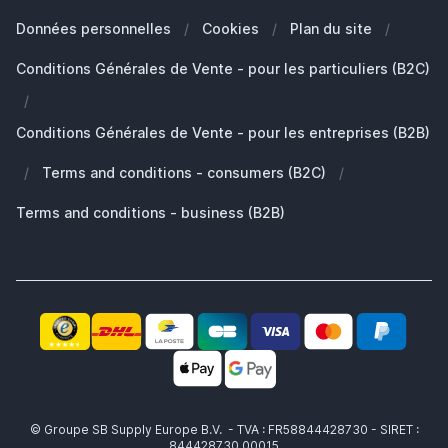
Nos Marques
Quelle Apple Watch je possède?
Clients Professionals (B2B)
Données personnelles
/
Cookies
/
Plan du site
/
Développement durable
Quels AirPods ai-je ?
Pièces de rechange
Conditions Générales de Vente - pour les particuliers (B2C)
Travailler chez SB Supply
Pourquoi SB Supply
/
Mon compte
Gamme de produits large et unique
Conditions Générales de Vente - pour les entreprises (B2B)
Livraison rapide
/
Terms and conditions - consumers (B2C)
/
Pas satisfait? Le produit vous est remboursé!
Également le partenaire idéal pour professionnels!
Terms and conditions - business (B2B)
© Groupe SB Supply Europe B.V. - TVA : FR58844428730 - SIRET :
844428730 00015