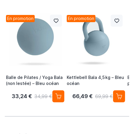
En promotion
En promotion
Balle de Pilates / Yoga Bala
Kettlebell Bala 4,5 kg – Bleu
Bal
(non lestée) – Bleu océan
océan
poi
Co
33,24 €
66,49 €
34,99 €
69,99 €