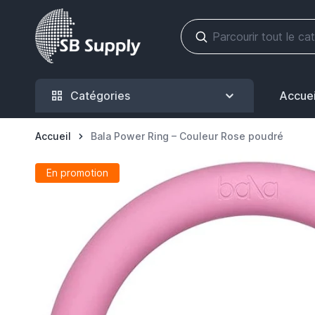
Allez au contenu
Catégories
Accuei
Accueil
Bala Power Ring – Couleur Rose poudré
En promotion