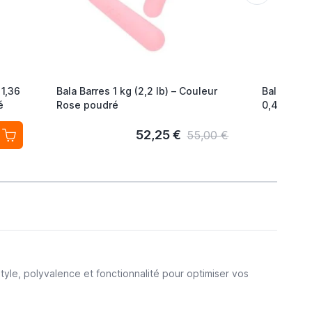
 1,36
Bala Barres 1 kg (2,2 lb) – Couleur
Bala Poids
é
Rose poudré
0,45 kg (1
poudré
52,25 €
55,00 €
yle, polyvalence et fonctionnalité pour optimiser vos