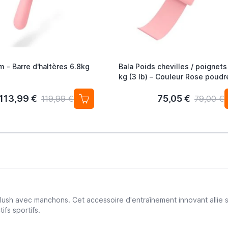
m - Barre d'haltères 6.8kg
Bala Poids chevilles / poignets
kg (3 lb) – Couleur Rose poudr
113,99 €
75,05 €
119,99 €
79,00 €
ush avec manchons. Cet accessoire d'entraînement innovant allie st
fs sportifs.