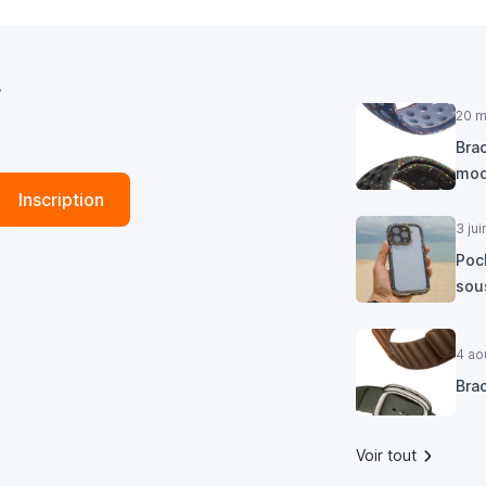
r
20 m
Brac
mod
Inscription
3 ju
Poc
sous
4 ao
Bra
Voir tout