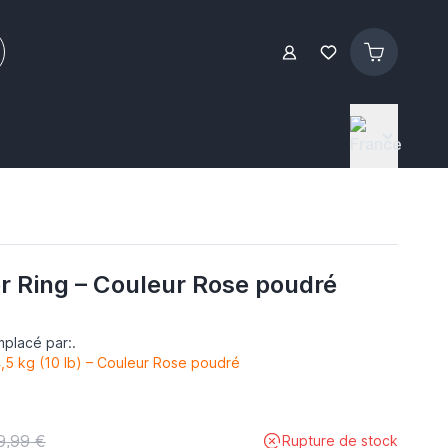
r Ring – Couleur Rose poudré
mplacé par:.
,5 kg (10 lb) – Couleur Rose poudré
9,99 €
Rupture de stock