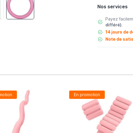
Nos services
Payez facile
différé)
.
14 jours de d
Note de satis
motion
En promotion