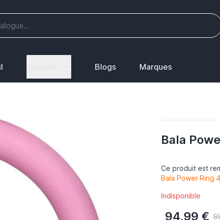
l
Compte
Blogs
Marques
Bala Powe
Ce produit est re
Bala Power Ring 4
Indisponible
94,99 €
9