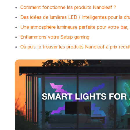
Comment fonctionne les produits Nanoleaf ?
Des idées de lumières LED / intelligentes pour la 
Une atmosphère lumineuse parfaite pour votre bar, 
Enflammons votre Setup gaming
Où puis-je trouver les produits Nanoleaf à prix rédui