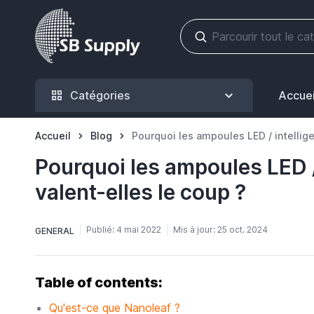
Allez au contenu
Catégories
Accuei
Accueil
Blog
Pourquoi les ampoules LED / intellig
Pourquoi les ampoules LED /
valent-elles le coup ?
Publié:
4 mai 2022
Mis à jour:
25 oct. 2024
GENERAL
Table of contents:
Qu'est-ce que Nanoleaf ?