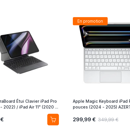
En promotion
raBoard Étui Clavier iPad Pro
Apple Magic Keyboard iPad P
 - 2022) / iPad Air 11" (2020 -
pouces (2024 - 2025) AZER
WERTY US Noir
 €
299,99 €
349,99 €