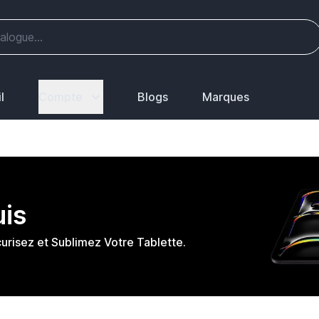
l
Compte
Blogs
Marques
uis
curisez et Sublimez Votre Tablette.