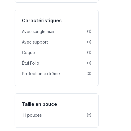
Caractéristiques
Avec sangle main
article
(1)
Avec support
article
(1)
Coque
article
(1)
Étui Folio
article
(1)
Protection extrême
article
(3)
Taille en pouce
11 pouces
article
(2)