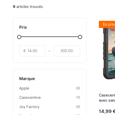
9
articles trouvés
En pro
Prix
-
€
Marque
Apple
article
(2)
Casecent
Casecentive
article
(1)
avec san
noir
Joy Factory
article
(2)
14,99 