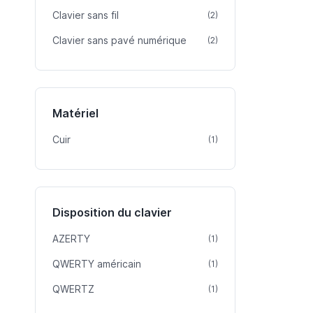
Clavier sans fil
article
(2)
Clavier sans pavé numérique
article
(2)
Matériel
Cuir
article
(1)
Disposition du clavier
AZERTY
article
(1)
QWERTY américain
article
(1)
QWERTZ
article
(1)