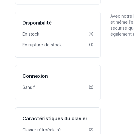
Avec notre 
et même l'
Disponibilité
sécurisé qu
En stock
article
également a
(8)
En rupture de stock
article
(1)
Connexion
Sans fil
article
(2)
Caractéristiques du clavier
Clavier rétroéclairé
article
(2)