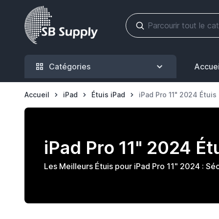
Allez au contenu
Catégories
Accuei
Accueil
iPad
Étuis iPad
iPad Pro 11" 2024 Étuis
iPad Pro 11" 2024 Ét
Les Meilleurs Étuis pour iPad Pro 11" 2024 : Sé