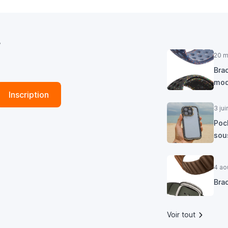
r
20 m
Brac
mod
Inscription
3 ju
Poc
sous
4 ao
Bra
Voir tout