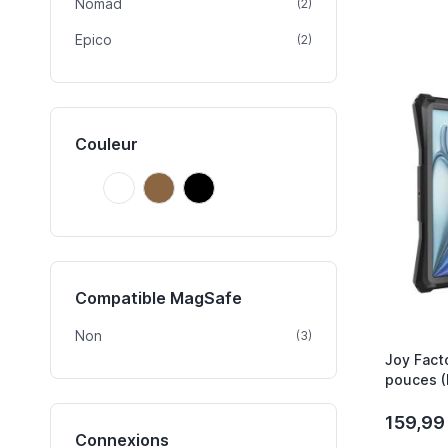
Nomad
article
(2)
Epico
article
(2)
Couleur
Blanc
Brun
Noir
Blanc
Brun
Noir
Compatible MagSafe
Non
article
(3)
Joy Facto
pouces 
159,99
Connexions